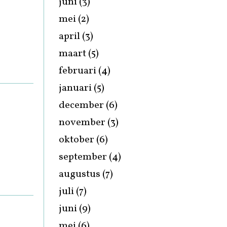
juni
(3)
mei
(2)
april
(3)
maart
(5)
februari
(4)
januari
(5)
december
(6)
november
(3)
oktober
(6)
september
(4)
augustus
(7)
juli
(7)
juni
(9)
mei
(6)