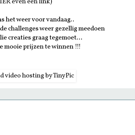
IER even een link
)
as het weer voor vandaag..
t de challenges weer gezellig meedoen
llie creaties graag tegemoet...
le mooie prijzen te winnen !!!