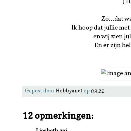
( H
Zo...dat w
Ik hoop dat jullie me
en wij zien ju
En er zijn he
Gepost door
Hobbyanet
op
09:27
12 opmerkingen:
Liesbeth
zei